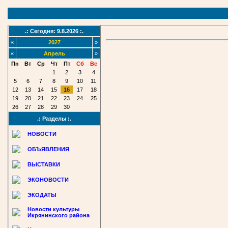
.: Сегодня: 9.8.2026 :.
«
2027
»
«
Апрель
»
Пн
Вт
Ср
Чт
Пт
Сб
Вс
1
2
3
4
5
6
7
8
9
10
11
12
13
14
15
16
17
18
19
20
21
22
23
24
25
26
27
28
29
30
.: Разделы :.
НОВОСТИ
ОБЪЯВЛЕНИЯ
ВЫСТАВКИ
ЭКОНОВОСТИ
ЭКОДАТЫ
Новости культуры
Икрянинского района