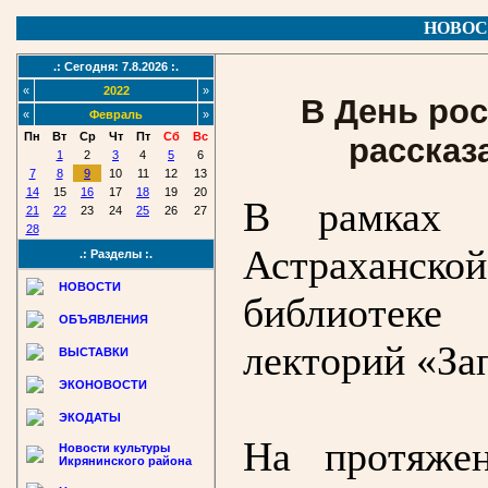
НОВОС
.: Сегодня: 7.8.2026 :.
«
2022
»
В День рос
«
Февраль
»
Пн
Вт
Ср
Чт
Пт
Сб
Вс
рассказ
1
2
3
4
5
6
7
8
9
10
11
12
13
14
15
16
17
18
19
20
В рамках 
21
22
23
24
25
26
27
28
Астраханс
.: Разделы :.
НОВОСТИ
библиотеке
ОБЪЯВЛЕНИЯ
лекторий «За
ВЫСТАВКИ
ЭКОНОВОСТИ
ЭКОДАТЫ
На протяже
Новости культуры
Икрянинского района