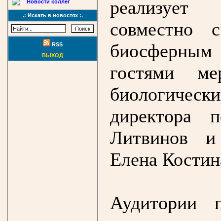
реализует
Новости коллег
.: Искать в новостях :.
совместно 
биосферным
RSS
ВЫХОД
гостями ме
биологиче
директора 
Литвинов и
Елена Костин
Аудитории 