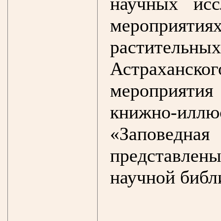
научных ис
мероприят
растительн
Астраханск
мероприяти
книжно-ил
«Заповедн
представлены
научной библ