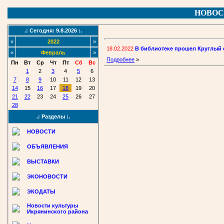
НОВОС
.: Сегодня: 9.8.2026 :.
«
2022
»
18.02.2022
В библиотеке прошел Круглый 
«
Февраль
»
Подробнее
»
Пн
Вт
Ср
Чт
Пт
Сб
Вс
1
2
3
4
5
6
7
8
9
10
11
12
13
14
15
16
17
18
19
20
21
22
23
24
25
26
27
28
.: Разделы :.
НОВОСТИ
ОБЪЯВЛЕНИЯ
ВЫСТАВКИ
ЭКОНОВОСТИ
ЭКОДАТЫ
Новости культуры
Икрянинского района