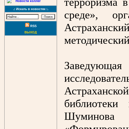
терроризма 
Новости коллег
.: Искать в новостях :.
среде», ор
Астраханс
RSS
ВЫХОД
методический
Заведующ
исследовател
Астраханс
библиотеки
Шуминова
«Формиро