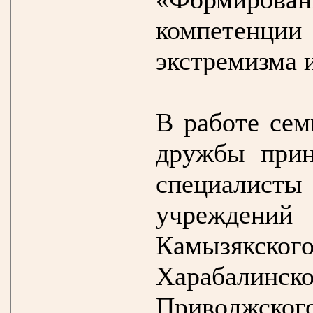
компетенции
экстремизма 
В работе сем
дружбы прин
специалис
учрежден
Камызяк
Харабалин
Приволжског