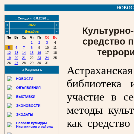
НОВОС
.: Сегодня: 6.8.2026 :.
«
2022
»
Культурно-
«
Декабрь
»
Пн
Вт
Ср
Чт
Пт
Сб
Вс
средство 
1
2
3
4
5
6
7
8
9
10
11
террор
12
13
14
15
16
17
18
19
20
21
22
23
24
25
26
27
28
29
30
31
Астраханс
.: Разделы :.
НОВОСТИ
библиотека 
ОБЪЯВЛЕНИЯ
участие в с
ВЫСТАВКИ
методы культ
ЭКОНОВОСТИ
ЭКОДАТЫ
как средство
Новости культуры
Икрянинского района