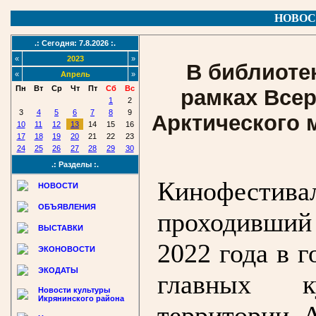
НОВОС
.: Сегодня: 7.8.2026 :.
«
2023
»
В библиоте
«
Апрель
»
Пн
Вт
Ср
Чт
Пт
Сб
Вс
рамках Все
1
2
3
4
5
6
7
8
9
Арктического 
10
11
12
13
14
15
16
17
18
19
20
21
22
23
24
25
26
27
28
29
30
.: Разделы :.
Кинофести
НОВОСТИ
ОБЪЯВЛЕНИЯ
проходивший
ВЫСТАВКИ
2022 года в 
ЭКОНОВОСТИ
ЭКОДАТЫ
главных к
Новости культуры
Икрянинского района
территории 