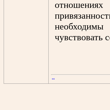
отношени
привязаннос
необходи
чувствовать с
««