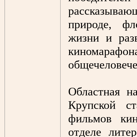
рассказываю
природе, ф
жизни и раз
киномар
общечеловече
Областная н
Крупской с
фильмов ки
отделе лите