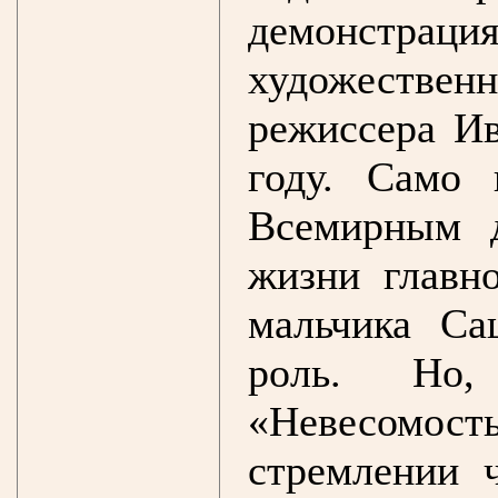
демонстра
художествен
режиссера Ив
году. Само 
Всемирным 
жизни главн
мальчика Са
роль. Но,
«Невесомос
стремлении 