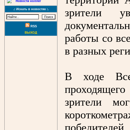
Новости коллег
зрители у
.: Искать в новостях :.
документал
RSS
ВЫХОД
работы со все
в разных рег
В ходе Все
проходящего
зрители мо
короткометр
победите