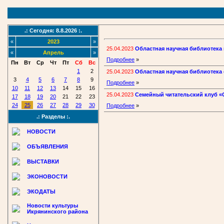
.: Сегодня: 8.8.2026 :.
«
2023
»
25.04.2023
Областная научная библиотека 
«
Апрель
»
Подробнее
»
Пн
Вт
Ср
Чт
Пт
Сб
Вс
1
2
25.04.2023
Областная научная библиотека 
3
4
5
6
7
8
9
Подробнее
»
10
11
12
13
14
15
16
25.04.2023
Семейный читательский клуб «О
17
18
19
20
21
22
23
24
25
26
27
28
29
30
Подробнее
»
.: Разделы :.
НОВОСТИ
ОБЪЯВЛЕНИЯ
ВЫСТАВКИ
ЭКОНОВОСТИ
ЭКОДАТЫ
Новости культуры
Икрянинского района