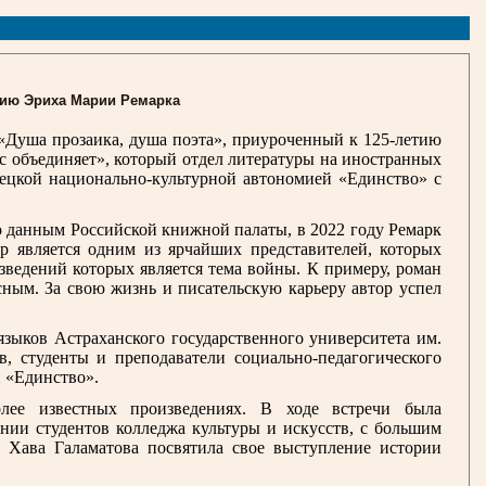
тию Эриха Марии Ремарка
«Душа прозаика, душа поэта», приуроченный к 125-летию
с объединяет», который отдел литературы на иностранных
мецкой национально-культурной автономией «Единство» с
о данным Российской книжной палаты, в 2022 году Ремарк
р является одним из ярчайших представителей, которых
зведений которых является тема войны. К примеру, роман
ным. За свою жизнь и писательскую карьеру автор успел
зыков Астраханского государственного университета им.
в, студенты и преподаватели социально-педагогического
 «Единство».
олее известных произведениях. В ходе встречи была
нии студентов колледжа культуры и искусств, с большим
а Хава Галаматова посвятила свое выступление истории