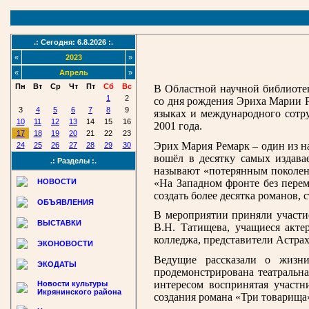
.: Сегодня: 6.8.2026 :.
«
2023
»
«
Апрель
»
Пн
Вт
Ср
Чт
Пт
Сб
Вс
В Областной научной библиоте
1
2
со дня рождения Эриха Марии Р
3
4
5
6
7
8
9
языках и международного сотр
10
11
12
13
14
15
16
2001 года.
17
18
19
20
21
22
23
Эрих Мария Ремарк – один из н
24
25
26
27
28
29
30
вошёл в десятку самых издава
.: Разделы :.
называют «потерянным поколени
«На Западном фронте без перем
НОВОСТИ
создать более десятка романов, 
ОБЪЯВЛЕНИЯ
В мероприятии приняли участие
ВЫСТАВКИ
В.Н. Татищева, учащиеся акте
колледжа, представители Астра
ЭКОНОВОСТИ
Ведущие рассказали о жизни
ЭКОДАТЫ
продемонстрирована театральна
интересом воспринятая участн
Новости культуры
Икрянинского района
создания романа «Три товарища