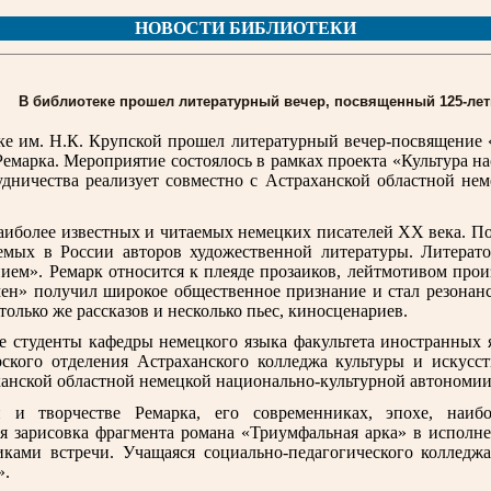
НОВОСТИ БИБЛИОТЕКИ
В библиотеке прошел литературный вечер, посвященный 125-ле
ке им. Н.К. Крупской прошел литературный вечер-посвящение 
емарка. Мероприятие состоялось в рамках проекта «Культура на
удничества реализует совместно с Астраханской областной не
аиболее известных и читаемых немецких писателей
XX
века. П
емых в России авторов художественной литературы. Литерато
ем». Ремарк относится к плеяде прозаиков, лейтмотивом прои
ен» получил широкое общественное признание и стал резонанс
столько же рассказов и несколько пьес, киносценариев.
 студенты кафедры немецкого языка факультета иностранных я
рского отделения Астраханского колледжа культуры и искусст
ханской областной немецкой национально-культурной автономии
 и творчестве Ремарка, его современниках, эпохе, наиб
я зарисовка фрагмента романа «Триумфальная арка» в исполне
иками встречи. Учащаяся социально-педагогического колледж
».