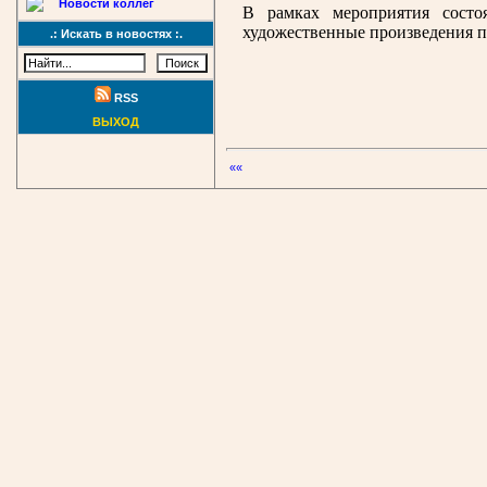
Новости коллег
В рамках мероприятия состо
художественные произведения пи
.: Искать в новостях :.
RSS
ВЫХОД
««