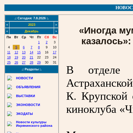
НОВОС
.: Сегодня: 7.8.2026 :.
«
2023
»
«Иногда му
«
Декабрь
»
Пн
Вт
Ср
Чт
Пт
Сб
Вс
казалось»:
1
2
3
4
5
6
7
8
9
10
11
12
13
14
15
16
17
18
19
20
21
22
23
24
25
26
27
28
29
30
31
В отделе л
.: Разделы :.
НОВОСТИ
Астраханско
ОБЪЯВЛЕНИЯ
К. Крупской 
ВЫСТАВКИ
киноклуба «Ч
ЭКОНОВОСТИ
ЭКОДАТЫ
Новости культуры
Икрянинского района