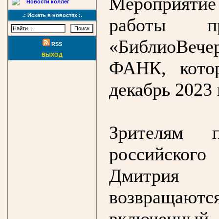
Мероприятие
Новости коллег
.: Искать в новостях :.
работы про
«БиблиоВеч
RSS
ВЫХОД
ФАНК, кото
декабрь 2023 
Зрителям п
российского
Дмитрия З
возвращаются
включенный