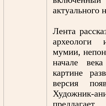
актуального 
Лента расска
археологи 
мумии, непон
начале век
картине раз
версия поя
Художник-
предлагает