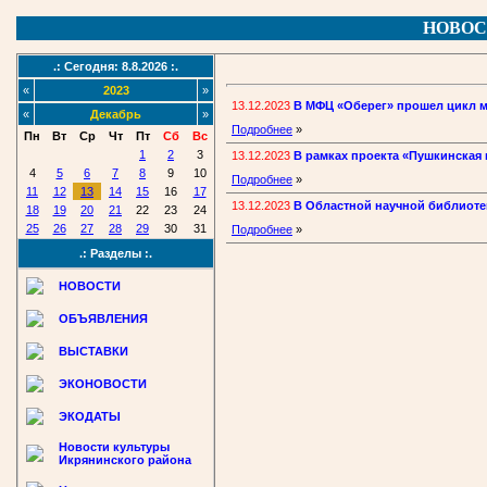
НОВОС
.: Сегодня: 8.8.2026 :.
«
2023
»
13.12.2023
В МФЦ «Оберег» прошел цикл м
«
Декабрь
»
Подробнее
»
Пн
Вт
Ср
Чт
Пт
Сб
Вс
1
2
3
13.12.2023
В рамках проекта «Пушкинская 
4
5
6
7
8
9
10
Подробнее
»
11
12
13
14
15
16
17
13.12.2023
В Областной научной библиоте
18
19
20
21
22
23
24
25
26
27
28
29
30
31
Подробнее
»
.: Разделы :.
НОВОСТИ
ОБЪЯВЛЕНИЯ
ВЫСТАВКИ
ЭКОНОВОСТИ
ЭКОДАТЫ
Новости культуры
Икрянинского района