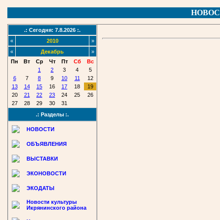
НОВОС
.: Сегодня: 7.8.2026 :.
«
2010
»
«
Декабрь
»
Пн
Вт
Ср
Чт
Пт
Сб
Вс
1
2
3
4
5
6
7
8
9
10
11
12
13
14
15
16
17
18
19
20
21
22
23
24
25
26
27
28
29
30
31
.: Разделы :.
НОВОСТИ
ОБЪЯВЛЕНИЯ
ВЫСТАВКИ
ЭКОНОВОСТИ
ЭКОДАТЫ
Новости культуры
Икрянинского района