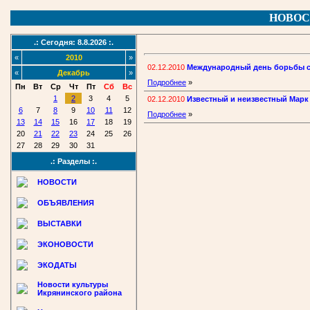
НОВОС
.: Сегодня: 8.8.2026 :.
«
2010
»
02.12.2010
Международный день борьбы с
«
Декабрь
»
Подробнее
»
Пн
Вт
Ср
Чт
Пт
Сб
Вс
1
2
3
4
5
02.12.2010
Известный и неизвестный Марк
6
7
8
9
10
11
12
Подробнее
»
13
14
15
16
17
18
19
20
21
22
23
24
25
26
27
28
29
30
31
.: Разделы :.
НОВОСТИ
ОБЪЯВЛЕНИЯ
ВЫСТАВКИ
ЭКОНОВОСТИ
ЭКОДАТЫ
Новости культуры
Икрянинского района