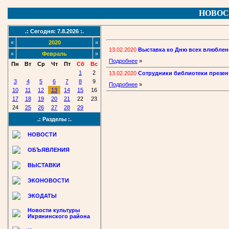
НОВОС
.: Сегодня: 7.8.2026 :.
«
2020
»
13.02.2020
Выставка ко Дню всех влюбле
«
Февраль
»
Подробнее
»
Пн
Вт
Ср
Чт
Пт
Сб
Вс
1
2
13.02.2020
Сотрудники библиотеки презен
3
4
5
6
7
8
9
Подробнее
»
10
11
12
13
14
15
16
17
18
19
20
21
22
23
24
25
26
27
28
29
.: Разделы :.
НОВОСТИ
ОБЪЯВЛЕНИЯ
ВЫСТАВКИ
ЭКОНОВОСТИ
ЭКОДАТЫ
Новости культуры
Икрянинского района