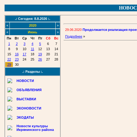
НОВОС
.: Сегодня: 8.8.2026 :.
«
2020
»
29.06.2020
Продолжается реализация про
«
Июнь
»
Подробнее
»
Пн
Вт
Ср
Чт
Пт
Сб
Вс
1
2
3
4
5
6
7
8
9
10
11
12
13
14
15
16
17
18
19
20
21
22
23
24
25
26
27
28
29
30
.: Разделы :.
НОВОСТИ
ОБЪЯВЛЕНИЯ
ВЫСТАВКИ
ЭКОНОВОСТИ
ЭКОДАТЫ
Новости культуры
Икрянинского района