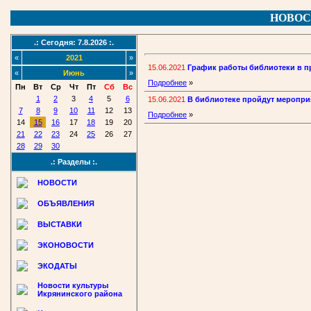
НОВОС
.: Сегодня: 7.8.2026 :.
«
2021
»
15.06.2021
График работы библиотеки в п
«
Июнь
»
Подробнее
»
Пн
Вт
Ср
Чт
Пт
Сб
Вс
1
2
3
4
5
6
15.06.2021
В библиотеке пройдут меропри
7
8
9
10
11
12
13
Подробнее
»
14
15
16
17
18
19
20
21
22
23
24
25
26
27
28
29
30
.: Разделы :.
НОВОСТИ
ОБЪЯВЛЕНИЯ
ВЫСТАВКИ
ЭКОНОВОСТИ
ЭКОДАТЫ
Новости культуры
Икрянинского района