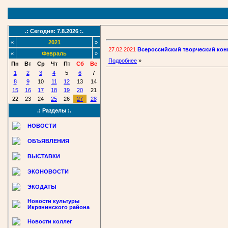
.: Сегодня: 7.8.2026 :.
«
2021
»
27.02.2021
Всероссийский творческий кон
«
Февраль
»
Подробнее
»
Пн
Вт
Ср
Чт
Пт
Сб
Вс
1
2
3
4
5
6
7
8
9
10
11
12
13
14
15
16
17
18
19
20
21
22
23
24
25
26
27
28
.: Разделы :.
НОВОСТИ
ОБЪЯВЛЕНИЯ
ВЫСТАВКИ
ЭКОНОВОСТИ
ЭКОДАТЫ
Новости культуры
Икрянинского района
Новости коллег