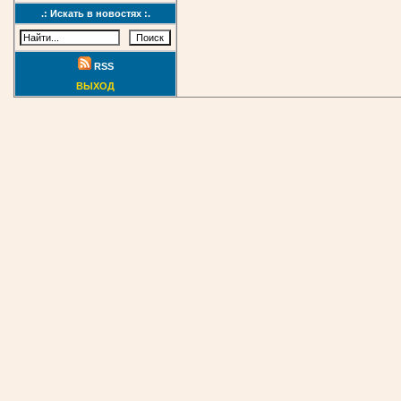
.: Искать в новостях :.
RSS
ВЫХОД