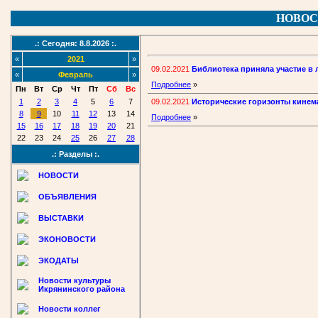
НОВОС
.: Сегодня: 8.8.2026 :.
«
2021
»
09.02.2021
Библиотека приняла участие в
«
Февраль
»
Подробнее
»
Пн
Вт
Ср
Чт
Пт
Сб
Вс
09.02.2021
Исторические горизонты кинем
1
2
3
4
5
6
7
8
9
10
11
12
13
14
Подробнее
»
15
16
17
18
19
20
21
22
23
24
25
26
27
28
.: Разделы :.
НОВОСТИ
ОБЪЯВЛЕНИЯ
ВЫСТАВКИ
ЭКОНОВОСТИ
ЭКОДАТЫ
Новости культуры
Икрянинского района
Новости коллег