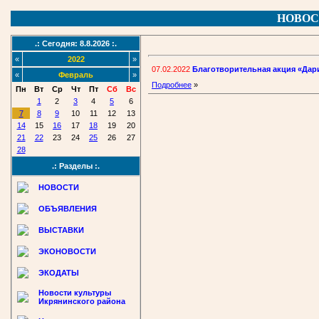
НОВОС
.: Сегодня: 8.8.2026 :.
«
2022
»
07.02.2022
Благотворительная акция «Дар
«
Февраль
»
Подробнее
»
Пн
Вт
Ср
Чт
Пт
Сб
Вс
1
2
3
4
5
6
7
8
9
10
11
12
13
14
15
16
17
18
19
20
21
22
23
24
25
26
27
28
.: Разделы :.
НОВОСТИ
ОБЪЯВЛЕНИЯ
ВЫСТАВКИ
ЭКОНОВОСТИ
ЭКОДАТЫ
Новости культуры
Икрянинского района