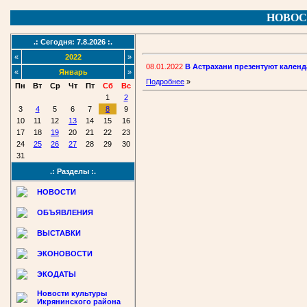
НОВОС
.: Сегодня: 7.8.2026 :.
«
2022
»
08.01.2022
В Астрахани презентуют календ
«
Январь
»
Подробнее
»
Пн
Вт
Ср
Чт
Пт
Сб
Вс
1
2
3
4
5
6
7
8
9
10
11
12
13
14
15
16
17
18
19
20
21
22
23
24
25
26
27
28
29
30
31
.: Разделы :.
НОВОСТИ
ОБЪЯВЛЕНИЯ
ВЫСТАВКИ
ЭКОНОВОСТИ
ЭКОДАТЫ
Новости культуры
Икрянинского района