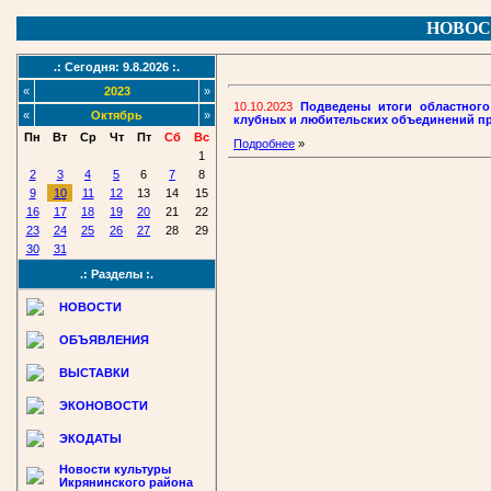
НОВОС
.: Сегодня: 9.8.2026 :.
«
2023
»
10.10.2023
Подведены итоги областного
«
Октябрь
»
клубных и любительских объединений п
Пн
Вт
Ср
Чт
Пт
Сб
Вс
Подробнее
»
1
2
3
4
5
6
7
8
9
10
11
12
13
14
15
16
17
18
19
20
21
22
23
24
25
26
27
28
29
30
31
.: Разделы :.
НОВОСТИ
ОБЪЯВЛЕНИЯ
ВЫСТАВКИ
ЭКОНОВОСТИ
ЭКОДАТЫ
Новости культуры
Икрянинского района