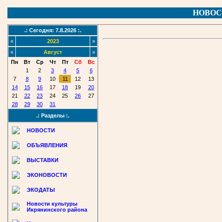
НОВОС
.: Сегодня: 7.8.2026 :.
«
2023
»
«
Август
»
Пн
Вт
Ср
Чт
Пт
Сб
Вс
1
2
3
4
5
6
7
8
9
10
11
12
13
14
15
16
17
18
19
20
21
22
23
24
25
26
27
28
29
30
31
.: Разделы :.
НОВОСТИ
ОБЪЯВЛЕНИЯ
ВЫСТАВКИ
ЭКОНОВОСТИ
ЭКОДАТЫ
Новости культуры
Икрянинского района