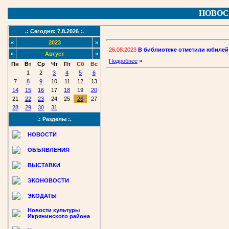
НОВОС
.: Сегодня: 7.8.2026 :.
«
2023
»
26.08.2023
В библиотеке отметили юбилей 
«
Август
»
Подробнее
»
Пн
Вт
Ср
Чт
Пт
Сб
Вс
1
2
3
4
5
6
7
8
9
10
11
12
13
14
15
16
17
18
19
20
21
22
23
24
25
26
27
28
29
30
31
.: Разделы :.
НОВОСТИ
ОБЪЯВЛЕНИЯ
ВЫСТАВКИ
ЭКОНОВОСТИ
ЭКОДАТЫ
Новости культуры
Икрянинского района