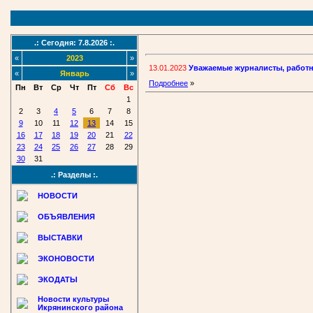
.: Сегодня: 7.8.2026 :.
«
2023
»
13.01.2023
Уважаемые журналисты, работн
«
Январь
»
Подробнее
»
Пн
Вт
Ср
Чт
Пт
Сб
Вс
1
2
3
4
5
6
7
8
9
10
11
12
13
14
15
16
17
18
19
20
21
22
23
24
25
26
27
28
29
30
31
.: Разделы :.
НОВОСТИ
ОБЪЯВЛЕНИЯ
ВЫСТАВКИ
ЭКОНОВОСТИ
ЭКОДАТЫ
Новости культуры
Икрянинского района