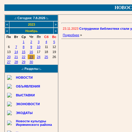
НОВОС
.: Сегодня: 7.8.2026 :.
«
2023
»
23.11.2023
Сотрудники библиотеки стали 
«
Ноябрь
»
Подробнее
»
Пн
Вт
Ср
Чт
Пт
Сб
Вс
1
2
3
4
5
6
7
8
9
10
11
12
13
14
15
16
17
18
19
20
21
22
23
24
25
26
27
28
29
30
.: Разделы :.
НОВОСТИ
ОБЪЯВЛЕНИЯ
ВЫСТАВКИ
ЭКОНОВОСТИ
ЭКОДАТЫ
Новости культуры
Икрянинского района