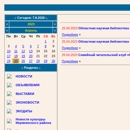
.: Сегодня: 7.8.2026 :.
«
2023
»
25.04.2023
Областная научная библиотека 
«
Апрель
»
Подробнее
»
Пн
Вт
Ср
Чт
Пт
Сб
Вс
1
2
25.04.2023
Областная научная библиотека 
3
4
5
6
7
8
9
Подробнее
»
10
11
12
13
14
15
16
25.04.2023
Семейный читательский клуб «О
17
18
19
20
21
22
23
24
25
26
27
28
29
30
Подробнее
»
.: Разделы :.
НОВОСТИ
ОБЪЯВЛЕНИЯ
ВЫСТАВКИ
ЭКОНОВОСТИ
ЭКОДАТЫ
Новости культуры
Икрянинского района