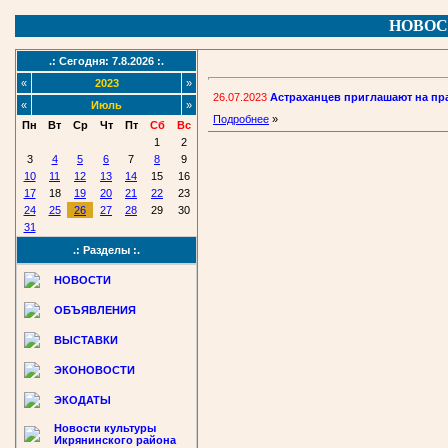
НОВОС
.: Сегодня: 7.8.2026 :.
«
2023
»
26.07.2023
Астраханцев приглашают на пр
«
Июль
»
Подробнее
»
Пн
Вт
Ср
Чт
Пт
Сб
Вс
1
2
3
4
5
6
7
8
9
10
11
12
13
14
15
16
17
18
19
20
21
22
23
24
25
26
27
28
29
30
31
.: Разделы :.
НОВОСТИ
ОБЪЯВЛЕНИЯ
ВЫСТАВКИ
ЭКОНОВОСТИ
ЭКОДАТЫ
Новости культуры
Икрянинского района