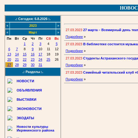
НОВОС
.: Сегодня: 6.8.2026 :.
«
2023
»
27.03.2023
27 марта – Всемирный день теа
«
Март
»
Подробнее
»
Пн
Вт
Ср
Чт
Пт
Сб
Вс
1
2
3
4
5
27.03.2023
В библиотеке состоится музыка
6
7
8
9
10
11
12
Подробнее
»
13
14
15
16
17
18
19
27.03.2023
Студенты Астраханского госуд
20
21
22
23
24
25
26
27
28
29
30
31
Подробнее
»
.: Разделы :.
27.03.2023
Семейный читательский клуб «О
Подробнее
»
НОВОСТИ
ОБЪЯВЛЕНИЯ
ВЫСТАВКИ
ЭКОНОВОСТИ
ЭКОДАТЫ
Новости культуры
Икрянинского района