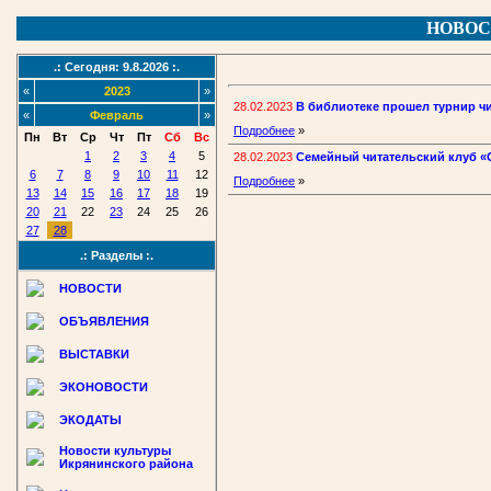
НОВОС
.: Сегодня: 9.8.2026 :.
«
2023
»
28.02.2023
В библиотеке прошел турнир ч
«
Февраль
»
Подробнее
»
Пн
Вт
Ср
Чт
Пт
Сб
Вс
1
2
3
4
5
28.02.2023
Семейный читательский клуб «О
6
7
8
9
10
11
12
Подробнее
»
13
14
15
16
17
18
19
20
21
22
23
24
25
26
27
28
.: Разделы :.
НОВОСТИ
ОБЪЯВЛЕНИЯ
ВЫСТАВКИ
ЭКОНОВОСТИ
ЭКОДАТЫ
Новости культуры
Икрянинского района