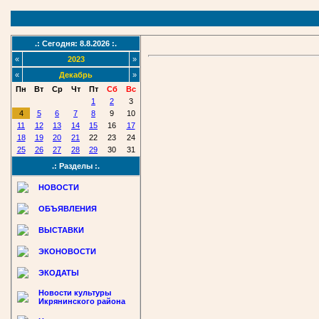
.: Сегодня: 8.8.2026 :.
«
2023
»
«
Декабрь
»
Пн
Вт
Ср
Чт
Пт
Сб
Вс
1
2
3
4
5
6
7
8
9
10
11
12
13
14
15
16
17
18
19
20
21
22
23
24
25
26
27
28
29
30
31
.: Разделы :.
НОВОСТИ
ОБЪЯВЛЕНИЯ
ВЫСТАВКИ
ЭКОНОВОСТИ
ЭКОДАТЫ
Новости культуры
Икрянинского района