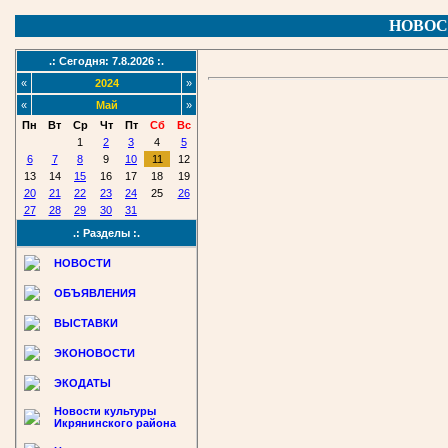
НОВОС
.: Сегодня: 7.8.2026 :.
«
2024
»
«
Май
»
Пн
Вт
Ср
Чт
Пт
Сб
Вс
1
2
3
4
5
6
7
8
9
10
11
12
13
14
15
16
17
18
19
20
21
22
23
24
25
26
27
28
29
30
31
.: Разделы :.
НОВОСТИ
ОБЪЯВЛЕНИЯ
ВЫСТАВКИ
ЭКОНОВОСТИ
ЭКОДАТЫ
Новости культуры
Икрянинского района