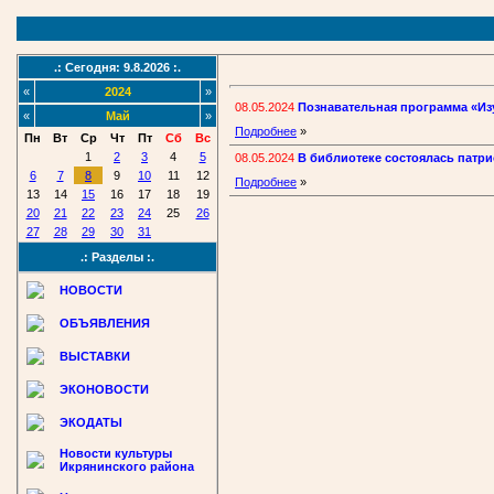
.: Сегодня: 9.8.2026 :.
«
2024
»
08.05.2024
Познавательная программа «Из
«
Май
»
Подробнее
»
Пн
Вт
Ср
Чт
Пт
Сб
Вс
1
2
3
4
5
08.05.2024
В библиотеке состоялась патри
6
7
8
9
10
11
12
Подробнее
»
13
14
15
16
17
18
19
20
21
22
23
24
25
26
27
28
29
30
31
.: Разделы :.
НОВОСТИ
ОБЪЯВЛЕНИЯ
ВЫСТАВКИ
ЭКОНОВОСТИ
ЭКОДАТЫ
Новости культуры
Икрянинского района