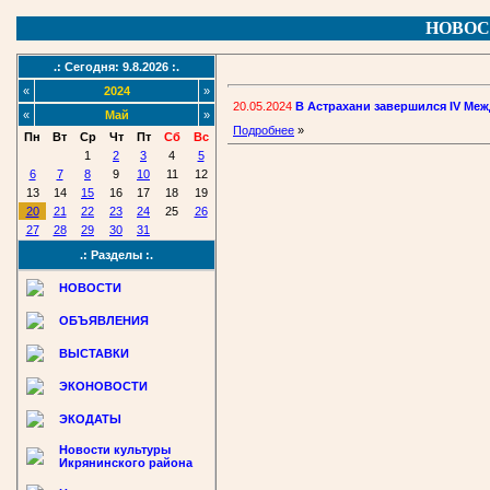
НОВОС
.: Сегодня: 9.8.2026 :.
«
2024
»
20.05.2024
В Астрахани завершился IV Ме
«
Май
»
Подробнее
»
Пн
Вт
Ср
Чт
Пт
Сб
Вс
1
2
3
4
5
6
7
8
9
10
11
12
13
14
15
16
17
18
19
20
21
22
23
24
25
26
27
28
29
30
31
.: Разделы :.
НОВОСТИ
ОБЪЯВЛЕНИЯ
ВЫСТАВКИ
ЭКОНОВОСТИ
ЭКОДАТЫ
Новости культуры
Икрянинского района