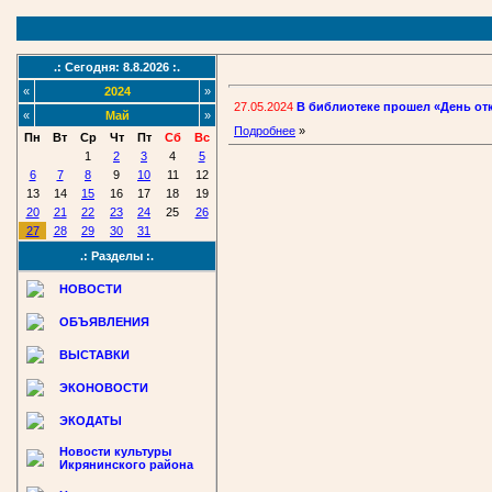
.: Сегодня: 8.8.2026 :.
«
2024
»
27.05.2024
В библиотеке прошел «День от
«
Май
»
Подробнее
»
Пн
Вт
Ср
Чт
Пт
Сб
Вс
1
2
3
4
5
6
7
8
9
10
11
12
13
14
15
16
17
18
19
20
21
22
23
24
25
26
27
28
29
30
31
.: Разделы :.
НОВОСТИ
ОБЪЯВЛЕНИЯ
ВЫСТАВКИ
ЭКОНОВОСТИ
ЭКОДАТЫ
Новости культуры
Икрянинского района