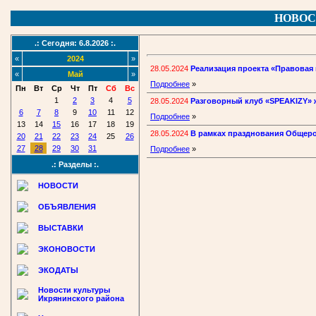
НОВОС
.: Сегодня: 6.8.2026 :.
«
2024
»
28.05.2024
Реализация проекта «Правовая
«
Май
»
Подробнее
»
Пн
Вт
Ср
Чт
Пт
Сб
Вс
1
2
3
4
5
28.05.2024
Разговорный клуб «SPEAKIZY» 
6
7
8
9
10
11
12
Подробнее
»
13
14
15
16
17
18
19
28.05.2024
В рамках празднования Общеро
20
21
22
23
24
25
26
27
28
29
30
31
Подробнее
»
.: Разделы :.
НОВОСТИ
ОБЪЯВЛЕНИЯ
ВЫСТАВКИ
ЭКОНОВОСТИ
ЭКОДАТЫ
Новости культуры
Икрянинского района