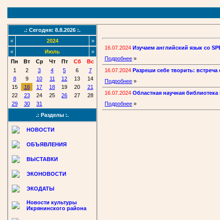
.: Сегодня: 8.8.2026 :.
«
2024
»
16.07.2024
Изучаем английский язык со S
«
Июль
»
Подробнее
»
Пн
Вт
Ср
Чт
Пт
Сб
Вс
16.07.2024
Разреши себе творить: встреча
1
2
3
4
5
6
7
8
9
10
11
12
13
14
Подробнее
»
15
16
17
18
19
20
21
16.07.2024
Областная научная библиотека 
22
23
24
25
26
27
28
29
30
31
Подробнее
»
.: Разделы :.
НОВОСТИ
ОБЪЯВЛЕНИЯ
ВЫСТАВКИ
ЭКОНОВОСТИ
ЭКОДАТЫ
Новости культуры
Икрянинского района