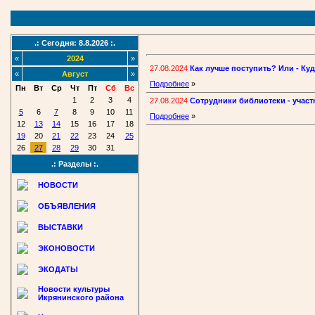
.: Сегодня: 8.8.2026 :.
«
2024
»
27.08.2024
Как лучше поступить? Или - Ку
«
Август
»
Подробнее
»
Пн
Вт
Ср
Чт
Пт
Сб
Вс
1
2
3
4
27.08.2024
Сотрудники библиотеки - участ
5
6
7
8
9
10
11
Подробнее
»
12
13
14
15
16
17
18
19
20
21
22
23
24
25
26
27
28
29
30
31
.: Разделы :.
НОВОСТИ
ОБЪЯВЛЕНИЯ
ВЫСТАВКИ
ЭКОНОВОСТИ
ЭКОДАТЫ
Новости культуры
Икрянинского района