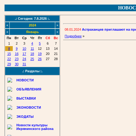
НОВОС
.: Сегодня: 7.8.2026 :.
«
2024
»
08.01.2024
Астраханцев приглашают на пре
«
Январь
»
Подробнее
»
Пн
Вт
Ср
Чт
Пт
Сб
Вс
1
2
3
4
5
6
7
8
9
10
11
12
13
14
15
16
17
18
19
20
21
22
23
24
25
26
27
28
29
30
31
.: Разделы :.
НОВОСТИ
ОБЪЯВЛЕНИЯ
ВЫСТАВКИ
ЭКОНОВОСТИ
ЭКОДАТЫ
Новости культуры
Икрянинского района