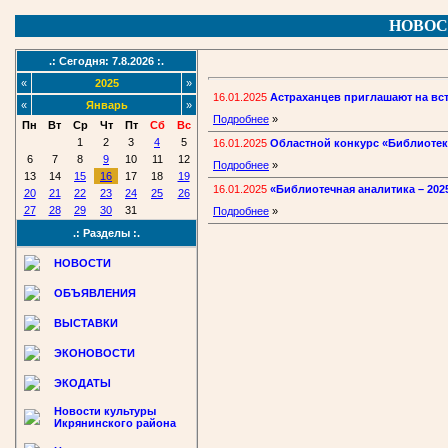
НОВОС
.: Сегодня: 7.8.2026 :.
«
2025
»
16.01.2025
Астраханцев приглашают на вс
«
Январь
»
Подробнее
»
Пн
Вт
Ср
Чт
Пт
Сб
Вс
1
2
3
4
5
16.01.2025
Областной конкурс «Библиотек
6
7
8
9
10
11
12
Подробнее
»
13
14
15
16
17
18
19
16.01.2025
«Библиотечная аналитика – 202
20
21
22
23
24
25
26
27
28
29
30
31
Подробнее
»
.: Разделы :.
НОВОСТИ
ОБЪЯВЛЕНИЯ
ВЫСТАВКИ
ЭКОНОВОСТИ
ЭКОДАТЫ
Новости культуры
Икрянинского района