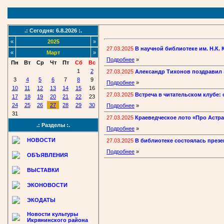
.: Сегодня: 6.8.2026 :.
«
2025
»
27.03.2025
В научной библиотеке им. Н.К.
«
Март
»
Подробнее
»
Пн
Вт
Ср
Чт
Пт
Сб
Вс
1
2
27.03.2025
Александр Тихонов поздравил
3
4
5
6
7
8
9
Подробнее
»
10
11
12
13
14
15
16
27.03.2025
Встреча в читательском клубе
17
18
19
20
21
22
23
24
25
26
27
28
29
30
Подробнее
»
31
27.03.2025
Краеведческое лото «Про Астра
.: Разделы :.
Подробнее
»
НОВОСТИ
27.03.2025
В библиотеке состоялась през
Подробнее
»
ОБЪЯВЛЕНИЯ
ВЫСТАВКИ
ЭКОНОВОСТИ
ЭКОДАТЫ
Новости культуры
Икрянинского района