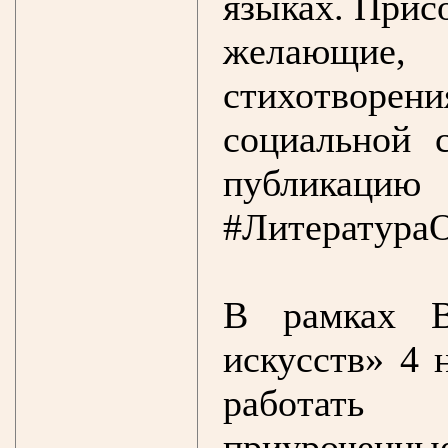
языках. Прис
желающие,
стихотворе
социальной 
публи
#ЛитератураО
В рамках В
искусств» 4 
работать 
приурочен