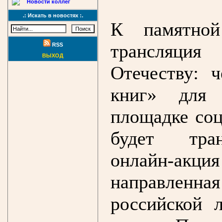
Новости коллег
.: Искать в новостях :.
К памятной
трансляция
RSS
ВЫХОД
Отечеству: 
книг» для 
площадке соц
будет тран
онлайн-акци
направлен
российской 