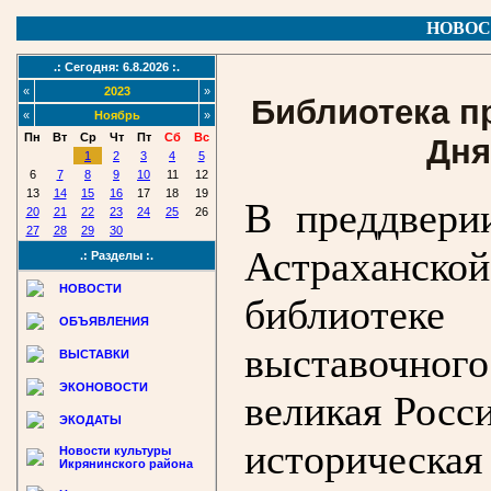
НОВОС
.: Сегодня: 6.8.2026 :.
«
2023
»
Библиотека п
«
Ноябрь
»
Пн
Вт
Ср
Чт
Пт
Сб
Вс
Дня
1
2
3
4
5
6
7
8
9
10
11
12
13
14
15
16
17
18
19
В преддвери
20
21
22
23
24
25
26
27
28
29
30
Астраханс
.: Разделы :.
НОВОСТИ
библиотеке
ОБЪЯВЛЕНИЯ
выставочног
ВЫСТАВКИ
ЭКОНОВОСТИ
великая Росс
ЭКОДАТЫ
историческая
Новости культуры
Икрянинского района