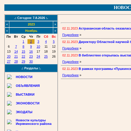
НОВОС
.: Сегодня: 7.8.2026 :.
«
2023
»
02.11.2023
Астраханская область оказалас
«
Ноябрь
»
Подробнее
»
Пн
Вт
Ср
Чт
Пт
Сб
Вс
1
2
3
4
5
02.11.2023
Директору Областной научной б
6
7
8
9
10
11
12
Подробнее
»
13
14
15
16
17
18
19
02.11.2023
В библиотеке открылась выстав
20
21
22
23
24
25
26
27
28
29
30
Подробнее
»
.: Разделы :.
02.11.2023
В рамках программы «Пушкинск
Подробнее
»
НОВОСТИ
ОБЪЯВЛЕНИЯ
ВЫСТАВКИ
ЭКОНОВОСТИ
ЭКОДАТЫ
Новости культуры
Икрянинского района