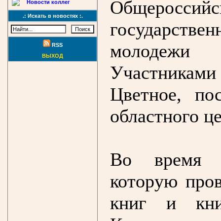
Общеросс
Новости коллег
.: Искать в новостях :.
государств
молодежи
RSS
ВЫХОД
Участниками 
Цветное, по
областного це
Во время э
которую пров
книг и кни