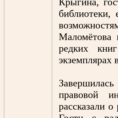
Крыгина, гос
библиотеки,
возможностя
Маломётова 
редких кни
экземплярах в
Завершилась
правовой и
рассказали о 
Гости с рад