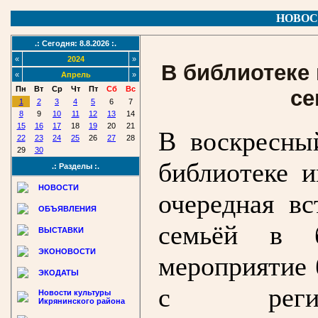
НОВОС
.: Сегодня: 8.8.2026 :.
«
2024
»
В библиотеке
«
Апрель
»
Пн
Вт
Ср
Чт
Пт
Сб
Вс
се
1
2
3
4
5
6
7
8
9
10
11
12
13
14
15
16
17
18
19
20
21
В воскресны
22
23
24
25
26
27
28
29
30
библиотеке и
.: Разделы :.
НОВОСТИ
очередная в
ОБЪЯВЛЕНИЯ
семьёй в б
ВЫСТАВКИ
ЭКОНОВОСТИ
мероприятие 
ЭКОДАТЫ
с регио
Новости культуры
Икрянинского района