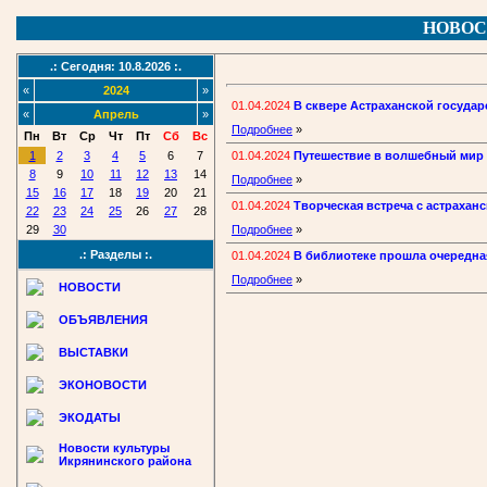
НОВОС
.: Сегодня: 10.8.2026 :.
«
2024
»
01.04.2024
В сквере Астраханской госуд
«
Апрель
»
Подробнее
»
Пн
Вт
Ср
Чт
Пт
Сб
Вс
01.04.2024
Путешествие в волшебный мир т
1
2
3
4
5
6
7
8
9
10
11
12
13
14
Подробнее
»
15
16
17
18
19
20
21
01.04.2024
Творческая встреча с астраха
22
23
24
25
26
27
28
29
30
Подробнее
»
.: Разделы :.
01.04.2024
В библиотеке прошла очередна
Подробнее
»
НОВОСТИ
ОБЪЯВЛЕНИЯ
ВЫСТАВКИ
ЭКОНОВОСТИ
ЭКОДАТЫ
Новости культуры
Икрянинского района