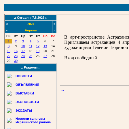
.: Сегодня: 7.8.2026 :.
«
2024
»
«
Апрель
»
Пн
Вт
Ср
Чт
Пт
Сб
Вс
В арт-пространстве Астрахан
1
2
3
4
5
6
7
Приглашаем астраханцев 4 апр
8
9
10
11
12
13
14
художницами Геленой Тюриной 
15
16
17
18
19
20
21
22
23
24
25
26
27
28
Вход свободный.
29
30
.: Разделы :.
НОВОСТИ
ОБЪЯВЛЕНИЯ
««
ВЫСТАВКИ
ЭКОНОВОСТИ
ЭКОДАТЫ
Новости культуры
Икрянинского района