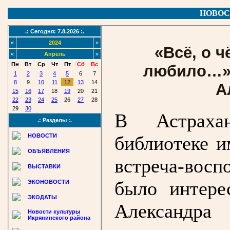
НОВОС
.: Сегодня: 7.8.2026 :.
«
2024
»
«Всё, о ч
«
Апрель
»
Пн
Вт
Ср
Чт
Пт
Сб
Вс
любило…»:
1
2
3
4
5
6
7
8
9
10
11
12
13
14
А
15
16
17
18
19
20
21
22
23
24
25
26
27
28
29
30
В Астрахан
.: Разделы :.
НОВОСТИ
библиотеке и
ОБЪЯВЛЕНИЯ
встреча-восп
ВЫСТАВКИ
было интере
ЭКОНОВОСТИ
ЭКОДАТЫ
Александр
Новости культуры
Икрянинского района