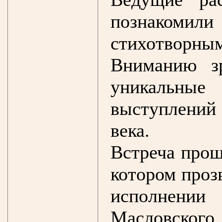
познакомил
стихотворны
Вниманию з
уникальны
выступлений 
века.
Встреча прош
котором проз
исполнении
Масловско