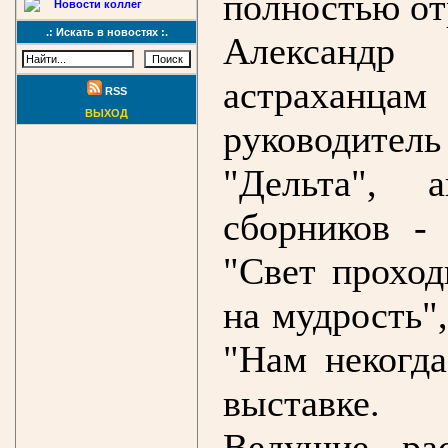
полностью от
Новости коллег
.: Искать в новостях :.
Александр 
астраханцам 
RSS
ВЫХОД
руководитель
"Дельта", 
сборников - 
"Свет проход
на мудрость"
"Нам некогда
выставке.
Ведущие ра