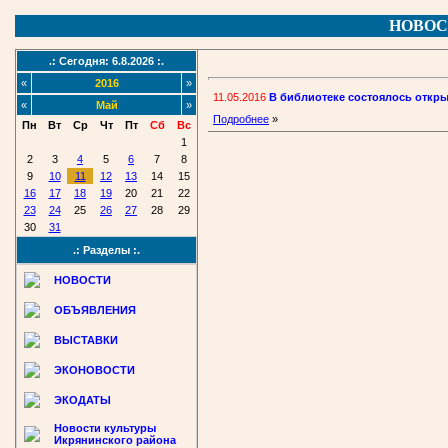
НОВОС
.: Сегодня: 6.8.2026 :.
«
2016
»
11.05.2016
В библиотеке состоялось откр
«
Май
»
Подробнее
»
Пн
Вт
Ср
Чт
Пт
Сб
Вс
1
2
3
4
5
6
7
8
9
10
11
12
13
14
15
16
17
18
19
20
21
22
23
24
25
26
27
28
29
30
31
.: Разделы :.
НОВОСТИ
ОБЪЯВЛЕНИЯ
ВЫСТАВКИ
ЭКОНОВОСТИ
ЭКОДАТЫ
Новости культуры
Икрянинского района