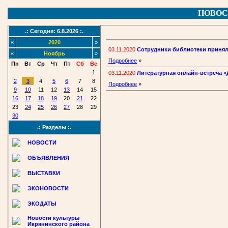
НОВОС
.: Сегодня: 6.8.2026 :.
«
2020
»
03.11.2020
Сотрудники библиотеки принял
«
Ноябрь
»
Подробнее
»
Пн
Вт
Ср
Чт
Пт
Сб
Вс
1
03.11.2020
Литературная онлайн-встреча «
2
3
4
5
6
7
8
Подробнее
»
9
10
11
12
13
14
15
16
17
18
19
20
21
22
23
24
25
26
27
28
29
30
.: Разделы :.
НОВОСТИ
ОБЪЯВЛЕНИЯ
ВЫСТАВКИ
ЭКОНОВОСТИ
ЭКОДАТЫ
Новости культуры
Икрянинского района