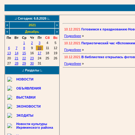
.: Сегодня: 6.8.2026 :.
«
2021
»
10.12.2021
Готовимся к празднованию Нов
«
Декабрь
»
Подробнее
»
Пн
Вт
Ср
Чт
Пт
Сб
Вс
1
2
3
4
5
10.12.2021
Патриотический час «Вспомним 
6
7
8
9
10
11
12
Подробнее
»
13
14
15
16
17
18
19
10.12.2021
В библиотеке открылась фотов
20
21
22
23
24
25
26
27
28
29
30
31
Подробнее
»
.: Разделы :.
НОВОСТИ
ОБЪЯВЛЕНИЯ
ВЫСТАВКИ
ЭКОНОВОСТИ
ЭКОДАТЫ
Новости культуры
Икрянинского района