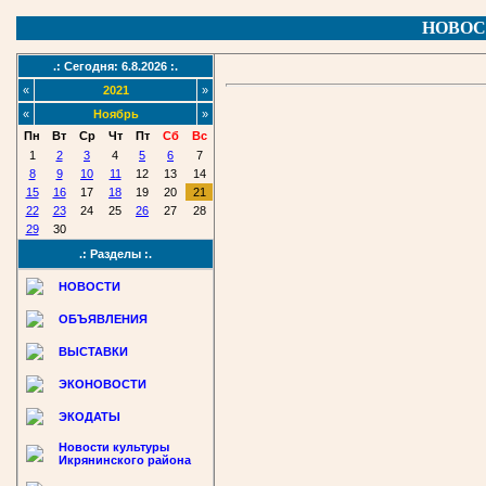
НОВОС
.: Сегодня: 6.8.2026 :.
«
2021
»
«
Ноябрь
»
Пн
Вт
Ср
Чт
Пт
Сб
Вс
1
2
3
4
5
6
7
8
9
10
11
12
13
14
15
16
17
18
19
20
21
22
23
24
25
26
27
28
29
30
.: Разделы :.
НОВОСТИ
ОБЪЯВЛЕНИЯ
ВЫСТАВКИ
ЭКОНОВОСТИ
ЭКОДАТЫ
Новости культуры
Икрянинского района