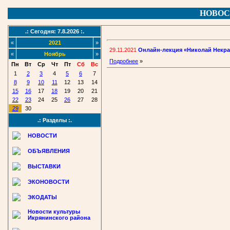
НОВОС
.: Сегодня: 7.8.2026 :.
«
2021
»
29.11.2021
Онлайн-лекция «Николай Некрас
«
Ноябрь
»
Подробнее
»
Пн
Вт
Ср
Чт
Пт
Сб
Вс
1
2
3
4
5
6
7
8
9
10
11
12
13
14
15
16
17
18
19
20
21
22
23
24
25
26
27
28
29
30
.: Разделы :.
НОВОСТИ
ОБЪЯВЛЕНИЯ
ВЫСТАВКИ
ЭКОНОВОСТИ
ЭКОДАТЫ
Новости культуры
Икрянинского района