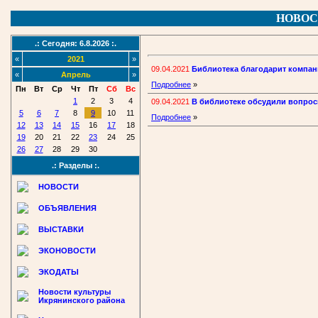
НОВОС
.: Сегодня: 6.8.2026 :.
«
2021
»
09.04.2021
Библиотека благодарит компан
«
Апрель
»
Подробнее
»
Пн
Вт
Ср
Чт
Пт
Сб
Вс
1
2
3
4
09.04.2021
В библиотеке обсудили вопро
5
6
7
8
9
10
11
Подробнее
»
12
13
14
15
16
17
18
19
20
21
22
23
24
25
26
27
28
29
30
.: Разделы :.
НОВОСТИ
ОБЪЯВЛЕНИЯ
ВЫСТАВКИ
ЭКОНОВОСТИ
ЭКОДАТЫ
Новости культуры
Икрянинского района